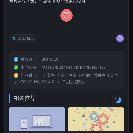
暂时暂停注册，给您带来的不便敬请谅解
he
07
u
08
09
0
er
10
公告/日志
强
版权属于：
BushSEC
本文链接：
https://bushsec.cn/archives/119/
作品采用：
《
署名-非商业性使用-相同方式共享 4.0 国
际 (CC BY-NC-SA 4.0)
》许可协议授权
相关推荐