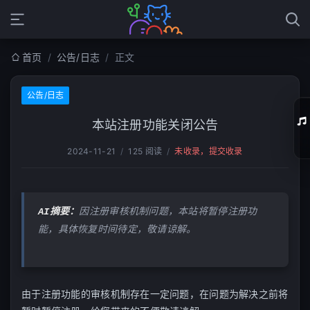
首页
/
公告/日志
/
正文
公告/日志
本站注册功能关闭公告
2024-11-21
/
125 阅读
/
未收录，提交收录
01
02
AI摘要：
因注册审核机制问题，本站将暂停注册功
03
能，具体恢复时间待定，敬请谅解。
04
05
由于注册功能的审核机制存在一定问题，在问题为解决之前将
06