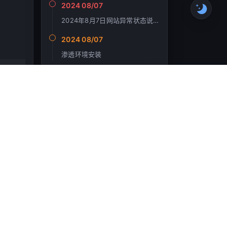
2024 08/07
2024年8月7日网站异常状态说明
2024 08/07
渗透环境安装
ost
最新回复
下一篇
troken
2026-05-24
xd共勉|´・ω・)ノ
本模式
kopexy
2026-01-01
听troken佬安利来的，写的很不
错٩(ˊᗜˋ*)و