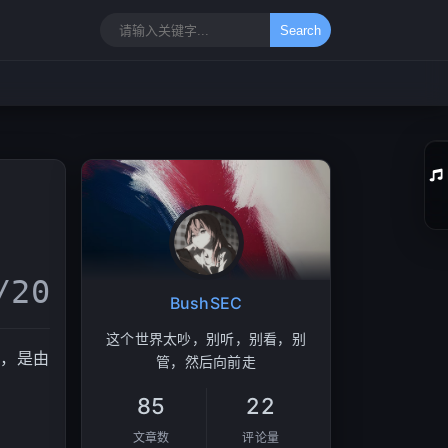
Search
01
/20
02
BushSEC
03
这个世界太吵，别听，别看，别
杀，是由
04
管，然后向前走
05
85
22
06
文章数
评论量