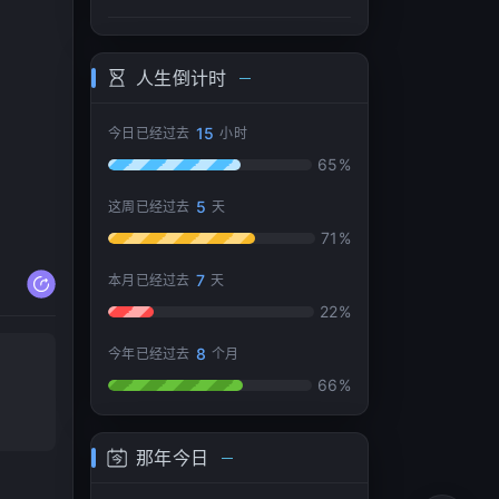
he
07
u
08
人生倒计时
09
er
15
今日已经过去
小时
10
65%
强
5
这周已经过去
天
71%
7
本月已经过去
天
22%
8
今年已经过去
个月
66%
那年今日