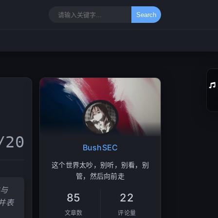
Search
01
/20
02
BushSEC
03
这个世界太吵，别听，别看，别
04
管，然后向前走
与
05
85
22
并表
06
文章数
评论量