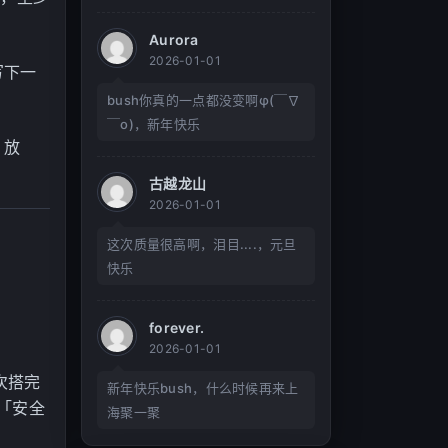
Aurora
2026-01-01
写下一
bush你真的一点都没变啊φ(￣∇
￣o)，新年快乐
、放
古越龙山
2026-01-01
这次质量很高啊，泪目....，元旦
快乐
forever.
2026-01-01
次搭完
新年快乐bush，什么时候再来上
「安全
海聚一聚