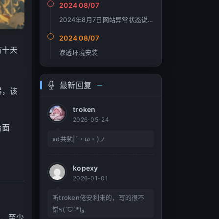
2024 08/07
2024年8月7日网站异常状态说明
2024 08/07
有十天
渗透环境安装
最新回复
得，该
troken
2026-05-24
台面
xd共勉|´・ω・)ノ
kopexy
2026-01-01
听troken佬安利来的，写的很不
错٩(ˊᗜˋ*)و
来，至少