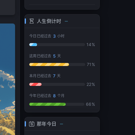
he
07
u
08
人生倒计时
09
er
3
今日已经过去
小时
10
14%
强
5
这周已经过去
天
71%
7
本月已经过去
天
22%
8
今年已经过去
个月
66%
那年今日