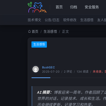
首页
归档
安全服务
技术博文
公告/日志
软件修改
生活感悟
友人
首页
/
生活感悟
/
正文
生活感悟
BushSEC
2025-07-20
/
2 评论
/
134 阅读
/
未收录，
AI摘要：
博客迎来一周年，作者回顾了
世界的对话，记录技术、成长和生活。
示会继续更新，记录学习和热爱。