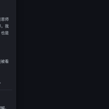
是恩师
师，我
，也是
能被看
。
理解。