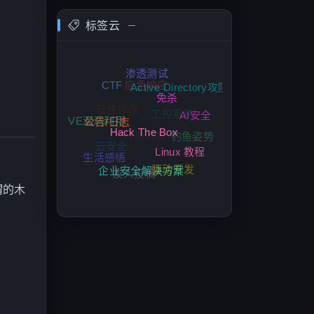
标签云
应急响应
渗透测试
Active Directory攻防
CTF
软件修改
工控系统
免杀
AI安全
开发日志
CVE漏洞利用
钓鱼姿势
公告/日志
云安全
Hack The Box
Linux 教程
驱动开发
生活感悟
友人投稿
企业安全解决方案
谓的木