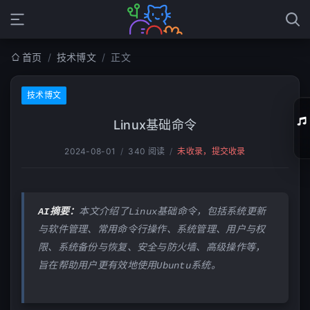
首页
/
技术博文
/
正文
技术博文
Linux基础命令
2024-08-01
/
340 阅读
/
未收录，提交收录
01
02
AI摘要：
本文介绍了Linux基础命令，包括系统更新
03
与软件管理、常用命令行操作、系统管理、用户与权
04
限、系统备份与恢复、安全与防火墙、高级操作等，
旨在帮助用户更有效地使用Ubuntu系统。
05
06