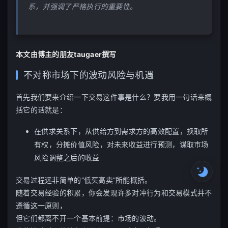
he
系，并强调了严格执行的重要性。
07
u
08
09
本文由博主的朋友taugaer撰写
er
10
不对称市场下的波动风险与机遇
强
首先我们要来介绍一下交易这件事是什么？要我用一句话来概
括它的话就是：
在供求关系下，从供给方到需求方的高效配置，换取所
有权，分摊价值风险，对未来收益进行预测，谋取市场
风险调整之后的收益
交易过程远非简单的“低买高卖”所能概括。
随着交易经验的积累，你会发现许多对冲行为和交易模式并不
遵循这一原则，
但它们都离不开一个基本前提：市场的波动。