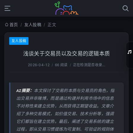
首页
/
友人投稿
/
正文
友人投稿
浅谈关于交易员以及交易的逻辑本质
2026-04-12
/
66 阅读
/
正在检测是否收录...
01
02
AI摘要：
本文探讨了交易的本质与交易员的角色，指
03
出交易并非赌博，而是通过构建并利用市场中的信息
04
不对称性来建立优势，从而获得正期望收益。文章介
绍了多种交易模式，如价值交易、技术分析等，强调
05
它们都旨在建立优势。最后，阐述了交易系统的建立
06
过程，即从交易习惯提炼为可复制、可验证的规则体