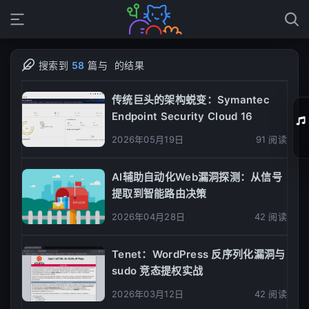
搜索到
58
篇与
的结果
传统巨头的架构蜕变：Symantec
Endpoint Security Cloud 16
2026年05月19日
91 阅读
01
AI辅助自动化Web漏洞探测：从信号
提取到智能路由决策
02
2026年04月28日
42 阅读
03
04
Tenet：WordPress 反序列化漏洞与
sudo 竞态提权实战
05
2026年03月12日
42 阅读
06