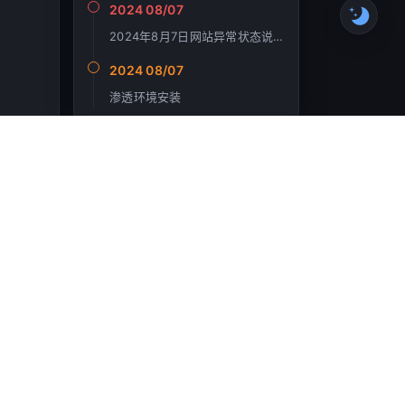
2024 08/07
2024年8月7日网站异常状态说明
2024 08/07
渗透环境安装
[执行层
er]
最新回复
]
D <--
troken
2026-05-24
xd共勉|´・ω・)ノ
kopexy
2026-01-01
听troken佬安利来的，写的很不
错٩(ˊᗜˋ*)و