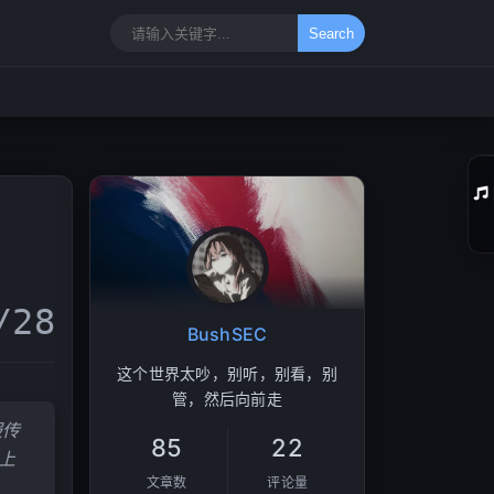
Search
01
/28
02
BushSEC
03
这个世界太吵，别听，别看，别
04
管，然后向前走
服传
05
85
22
上
06
文章数
评论量