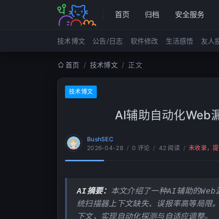
首页
归档
安全服务
技术博文
公告/日志
软件修改
生活感悟
友人
首页
/
技术博文
/
正文
技术博文
AI辅助自动化We
BushSEC
2026-04-28
/
0 评论
/
42 阅读
/
未收录，提
AI摘要：
本文介绍了一种AI辅助的We
统扫描器上下文缺失、误报率高等局限。
下文，实现自动化探测与自适应调整。