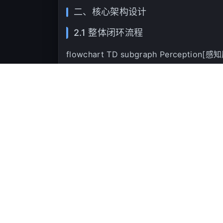
二、核心架构设计
2.1 整体闭环流程
flowchart TD subgraph Perception[感知层
Decision[决策层 Decision Layer] B[Skill
Execution Layer] C[SkillExecutor] end 
LLM2[[LLM Reasoning]] end subgraph A
F[MemoryManager] end A --> B B --> C
>|语义分析| LLM2
这个设计的关键在于
每一轮都会产生可消费
2.2 信号驱动的动态路由
不同于传统扫描器的固定流程，我们的路由