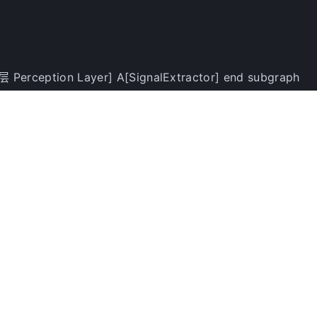
 Perception Layer] A[SignalExtractor] end subgraph
Router] LLM1[[LLM Decision]] end subgraph Execution
subgraph Evaluation[评估层 Evaluation Layer] D[SkillVerifi
daptation[自适应层 Adaptation Layer] E[FailureReflector
 C --> D D --> E E --> F F --> B B <-->|辅助决策| LLM1 
的状态
，而非简单的"执行-结束"模式。
层基于运行时信号进行动态决策：