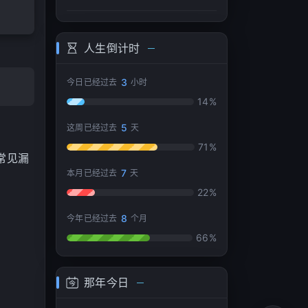
he
07
u
08
人生倒计时
09
er
3
今日已经过去
小时
10
14%
强
5
这周已经过去
天
71%
常见漏
7
本月已经过去
天
22%
8
今年已经过去
个月
66%
那年今日